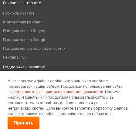
Реклама в интернете
Раскрутка сайтов
Контекстная реклама
Продвижение в Яндекс
Продвижение в Google
Продвижение в социальных сетях
Реклама РСЯ
Поддержка и развитие
Аудит сайта
Мы используем файлы cookie, чтоб вам было удобнее
Вывод из бана
пользоваться нашим сайтом. Продолжая использование сайта,
вы
соглашаетесь с политикой конфиденциальности
. Нажимая
Техподдержка сайтов
кнопку «Принять» или продолжая пользоваться сайтом, вы
соглашаетесь на обработку файлов cookies и данных
Редизайн сайтов
метрических систем. Если вы хотите запретить обработку файлов
Хостинг
cookie, отключите cookie в настройках вашего браузера.
Оптимизация сайтов
Принять
Удаление вирусов на сайте