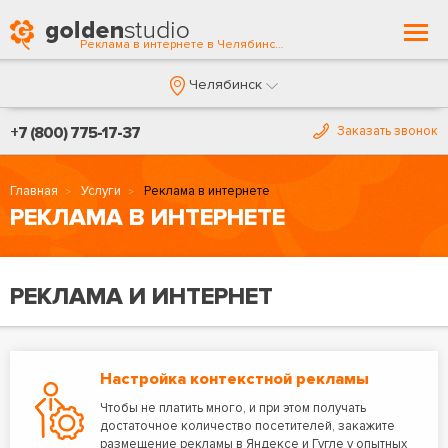
Togg
Реклама в интернете в Челябинске
navi
Челябинск
+7 (800) 775-17-37
Заказать звонок
Главная
Услуги
Реклама в интернете
РЕКЛАМА В ИНТЕРНЕТЕ
РЕКЛАМА И ИНТЕРНЕТ
Настройка контекстной рекламы
Чтобы не платить много, и при этом получать
достаточное количество посетителей, закажите
размещение рекламы в Яндексе и Гугле у опытных